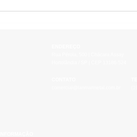
Encerramento de Projetos
Visit
Kaizen - Abr/26
Reco
- Ma
ENDEREÇO
Rua Pérola, 500 | Chácara Assay
Hortolândia / SP | CEP 13186-524
CONTATO
T
comercial@lanmarmetal.com.br
(1
 INFORMAÇÃO​