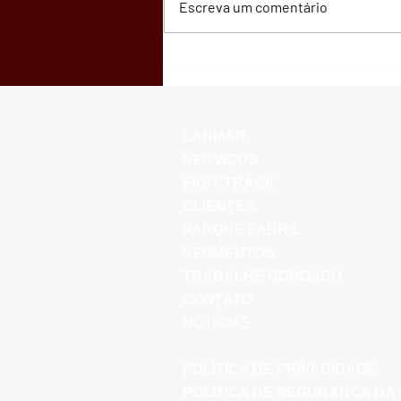
Escreva um comentário
01/Maio - Dia do Trabalhador
LANMAR
SERVIÇOS
FAST TRACK
CLIENTES
PARQUE FABRIL
SEGMENTOS
TRABALHE CONOSCO
CONTATO
NOTÍCIAS
POLÍTICA DE PRIVACIDADE
POLÍTICA DE SEGURANÇA DA