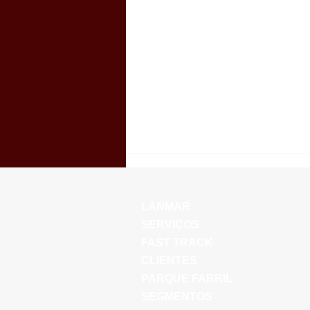
LANMAR
SERVIÇOS
FAST TRACK
CLIENTES
PARQUE FABRIL
01/Maio - Dia do Trabalhador
SEGMENTOS