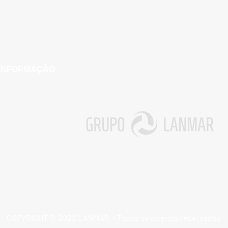
- Macaé/RJ
 INFORMAÇÃO​
COPYRIGHT © 2022 LANMAR - Todos os direitos reservados