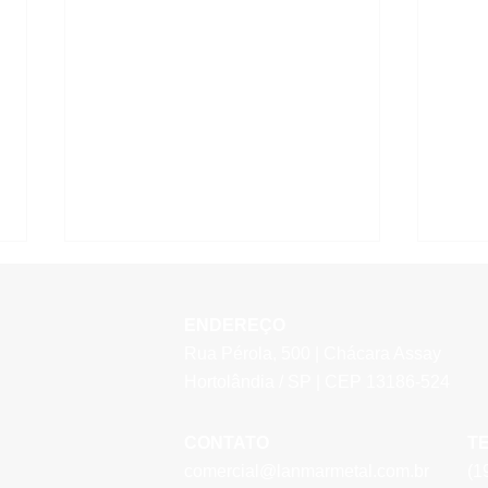
ENDEREÇO
Rua Pérola, 500 | Chácara Assay
Hortolândia / SP | CEP 13186-524
05/Ab
CONTATO
T
Visita Técnica Projeto
comercial@lanmarmetal.com.br
(1
Recovery Bodies OneSubsea