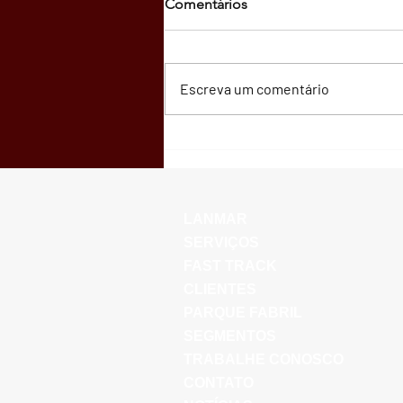
Comentários
Escreva um comentário
01/Maio - Dia do Trabalhador
LANMAR
SERVIÇOS
FAST TRACK
CLIENTES
PARQUE FABRIL
SEGMENTOS
TRABALHE CONOSCO
CONTATO