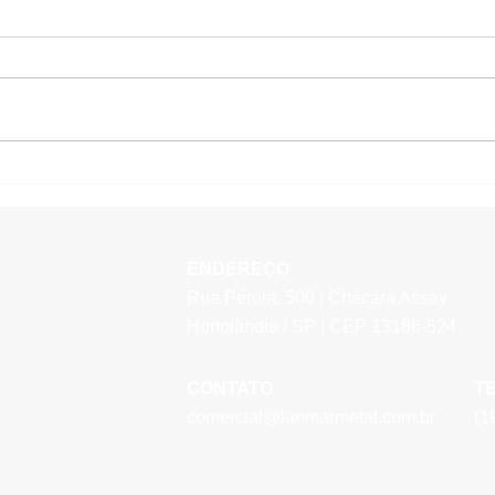
Encerramento de Projetos
Visit
Kaizen - Abr/26
Reco
- Ma
ENDEREÇO
Rua Pérola, 500 | Chácara Assay
Hortolândia / SP | CEP 13186-524
CONTATO
T
comercial@lanmarmetal.com.br
(1