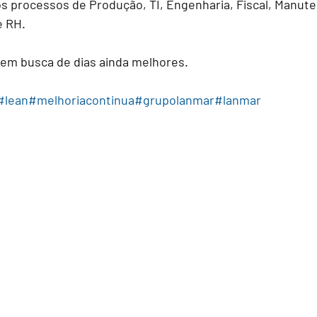
s processos de Produção, TI, Engenharia, Fiscal, Manute
e RH.
em busca de dias ainda melhores.
#lean
#melhoriacontinua
#grupolanmar
#lanmar